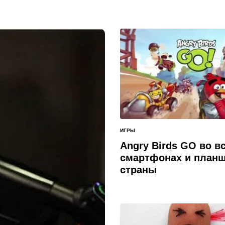
ИГРЫ
ОПУБЛИКОВАНО
В
Angry Birds GO во в
смартфонах и планш
страны