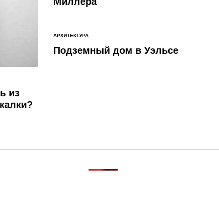
Миллера
АРХИТЕКТУРА
ОПУБЛИКОВАНО
В
Подземный дом в Уэльсе
ь из
екалки?