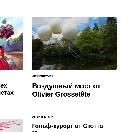
АРХИТЕКТУРА
ОПУБЛИКОВАНО
В
Воздушный мост от
сех
етах
Olivier Grossetête
АРХИТЕКТУРА
ОПУБЛИКОВАНО
В
Гольф-курорт от Скотта