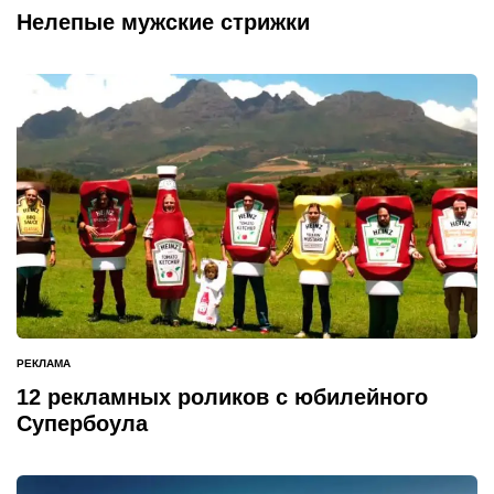
В
Нелепые мужские стрижки
РЕКЛАМА
ОПУБЛИКОВАНО
В
12 рекламных роликов с юбилейного
Супербоула