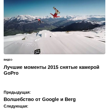
ВИДЕО
ОПУБЛИКОВАНО
В
Лучшие моменты 2015 снятые камерой
GoPro
Навигация
Предыдущая:
по
Волшебство от Google и Berg
записям
Следующая: