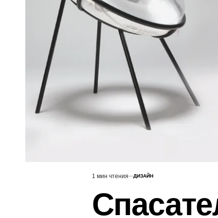
1 мин чтения
ДИЗАЙН
Расчётное
ОПУБЛИКОВАНО
В
время
Спасат
чтения