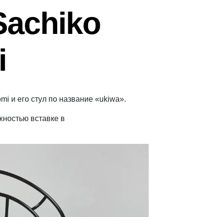
Sachiko
i
mi и его стул по название «ukiwa».
жностью вставке в