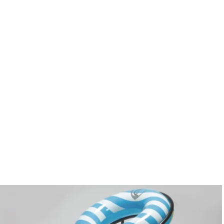
дизайн
архитектура
концепт
интерьер
авто
искусство
ф
ukutomi