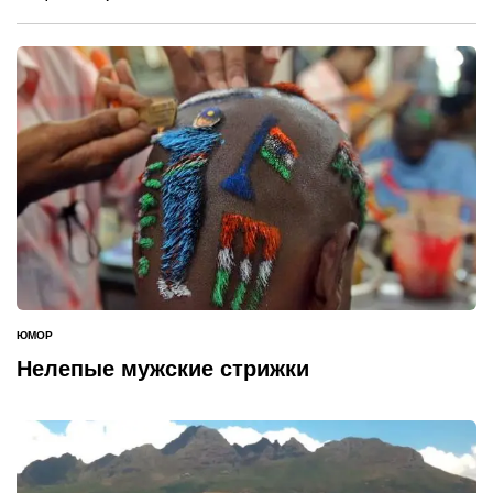
ЮМОР
ОПУБЛИКОВАНО
В
Нелепые мужские стрижки