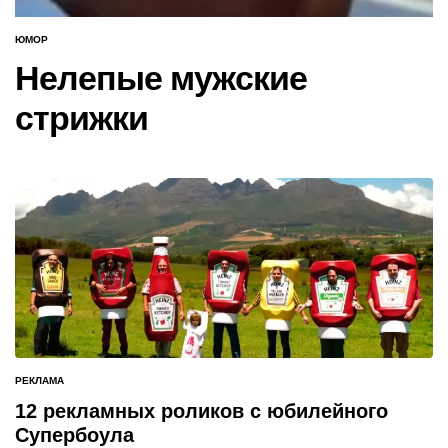
ЮМОР
ОПУБЛИКОВАНО
В
Нелепые мужские
стрижки
РЕКЛАМА
ОПУБЛИКОВАНО
В
12 рекламных роликов с юбилейного
Супербоула