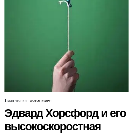
1 мин чтения
ФОТОГРАФИЯ
Расчётное
ОПУБЛИКОВАНО
В
время
Эдвард Хорсфорд и его
чтения
высокоскоростная