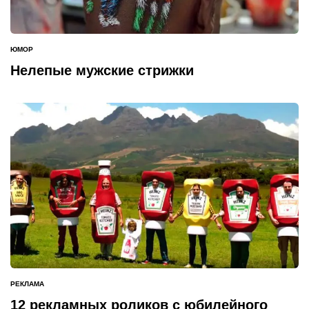
ЮМОР
ОПУБЛИКОВАНО
В
Нелепые мужские стрижки
РЕКЛАМА
ОПУБЛИКОВАНО
В
12 рекламных роликов с юбилейного