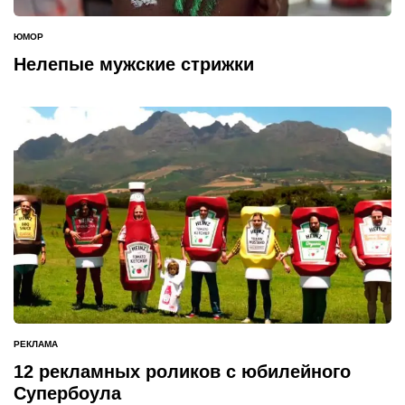
ЮМОР
ОПУБЛИКОВАНО
В
Нелепые мужские стрижки
РЕКЛАМА
ОПУБЛИКОВАНО
В
12 рекламных роликов с юбилейного
Супербоула