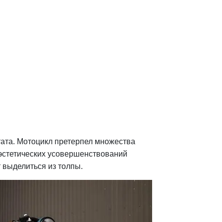
er от Ugly
kes
ечного Сан-Диего предложила
e Racer.
kes приступив к реконструкции
XS750 Cafe Racer
ата. Мотоцикл претерпел множества
 эстетических усовершенствований
 выделиться из толпы.