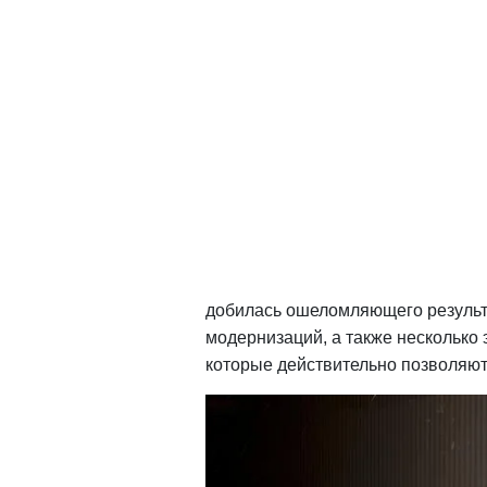
Cafe Rac
Motor Bi
Ugly Motor Bikes команда из солн
реанимировать Yamaha SX750 Caf
Проектная группа от Ugly Motor Bi
классического мотоцикла Yamaha 
добилась ошеломляющего результ
модернизаций, а также несколько
которые действительно позволяют