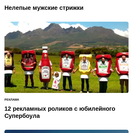
ОПУБЛИКОВАНО
В
Нелепые мужские стрижки
РЕКЛАМА
ОПУБЛИКОВАНО
В
12 рекламных роликов с юбилейного
Супербоула