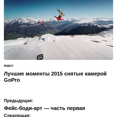
ВИДЕО
ОПУБЛИКОВАНО
В
Лучшие моменты 2015 снятые камерой
GoPro
Навигация
Предыдущая:
по
Фейс-боди-арт — часть первая
записям
Следующая: