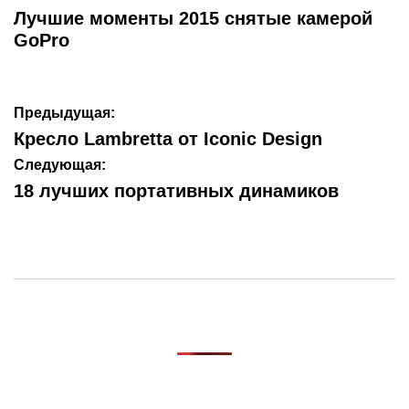
В
Лучшие моменты 2015 снятые камерой
GoPro
Навигация
Предыдущая:
по
Кресло Lambretta от Iconic Design
записям
Следующая:
18 лучших портативных динамиков