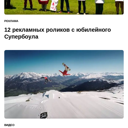
РЕКЛАМА
ОПУБЛИКОВАНО
В
12 рекламных роликов с юбилейного
Супербоула
ВИДЕО
ОПУБЛИКОВАНО