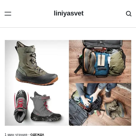
Перейти
к
liniyasvet
Пои
содержимому
1 мин чтения
ОДЕЖДА