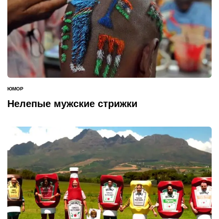
ЮМОР
ОПУБЛИКОВАНО
В
Нелепые мужские стрижки