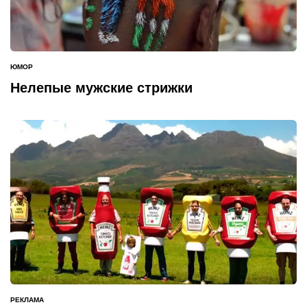
ЮМОР
ОПУБЛИКОВАНО
В
Нелепые мужские стрижки
РЕКЛАМА
ОПУБЛИКОВАНО