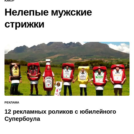
ЮМОР
ОПУБЛИКОВАНО
В
Нелепые мужские
стрижки
РЕКЛАМА
ОПУБЛИКОВАНО
В
12 рекламных роликов с юбилейного
Супербоула