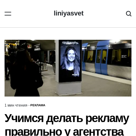
Перейти
к
liniyasvet
Пои
содержимому
1 мин чтения
РЕКЛАМА
Расчётное
ОПУБЛИКОВАНО
В
время
Учимся делать рекламу
чтения
правильно у агентства