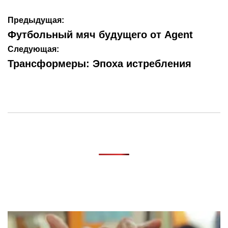
Навигация
Предыдущая:
по
Футбольный мяч будущего от Agent
записям
Следующая:
Трансформеры: Эпоха истребления