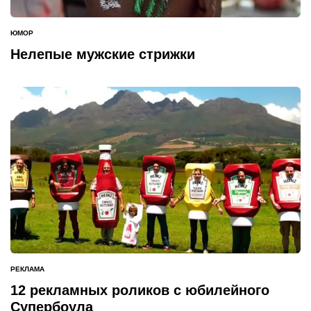
ЮМОР
ОПУБЛИКОВАНО
В
Нелепые мужские стрижки
РЕКЛАМА
ОПУБЛИКОВАНО
В
12 рекламных роликов с юбилейного
Супербоула