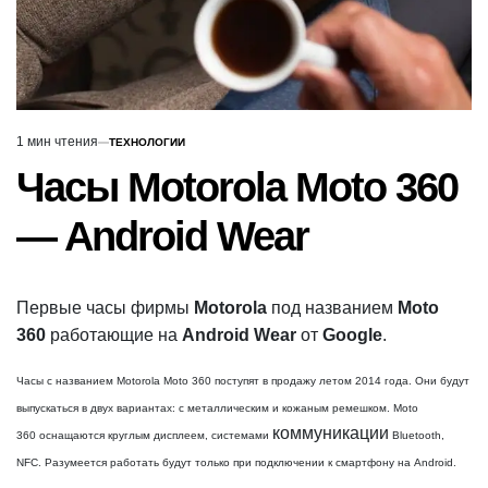
1 мин чтения
ТЕХНОЛОГИИ
Расчётное
ОПУБЛИКОВАНО
В
время
Часы Motorola Moto 360
чтения
— Android Wear
Первые часы фирмы
Motorola
под названием
Moto
360
работающие на
Android Wear
от
Google
.
Часы с названием Motorola Moto 360 поступят в продажу летом 2014 года. Они будут
выпускаться в двух вариантах: с металлическим и кожаным ремешком. Moto
коммуникации
360
оснащаются круглым дисплеем, системами
Bluetooth,
NFC. Разумеется работать будут только при подключении к смартфону на Android.