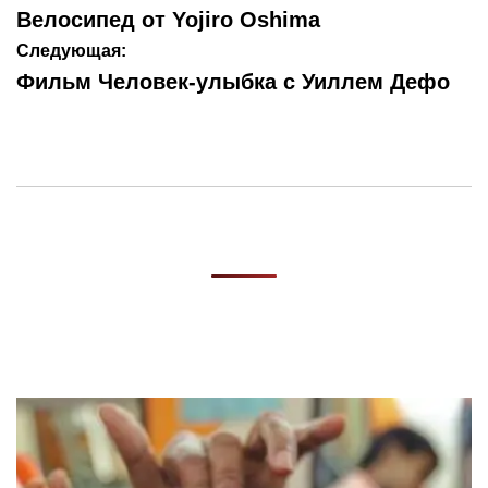
по
Велосипед от Yojiro Oshima
записям
Следующая:
Фильм Человек-улыбка с Уиллем Дефо