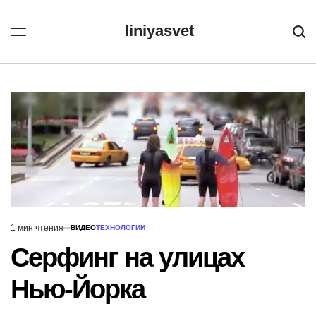
Перейти
к
liniyasvet
Пои
содержимому
1 мин чтения
ВИДЕО
ТЕХНОЛОГИИ
Расчётное
ОПУБЛИКОВАНО
В
время
Серфинг на улицах
чтения
Нью-Йорка