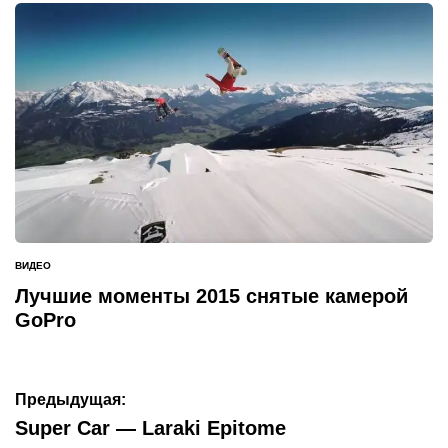
ВИДЕО
ОПУБЛИКОВАНО
В
Лучшие моменты 2015 снятые камерой
GoPro
Навигация
Предыдущая:
по
Super Car — Laraki Epitome