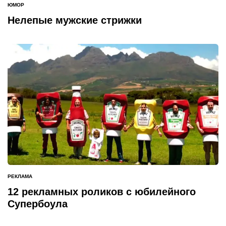
ЮМОР
ОПУБЛИКОВАНО
В
Нелепые мужские стрижки
РЕКЛАМА
ОПУБЛИКОВАНО
В
12 рекламных роликов с юбилейного
Супербоула