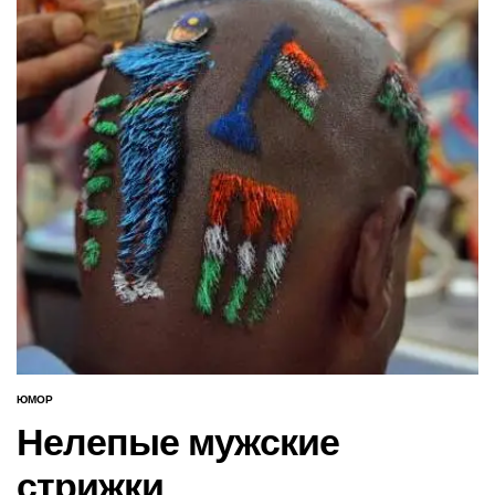
ЮМОР
ОПУБЛИКОВАНО
В
Нелепые мужские
стрижки