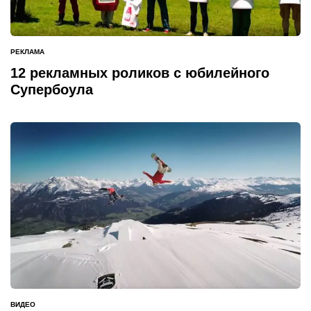
РЕКЛАМА
ОПУБЛИКОВАНО
В
12 рекламных роликов с юбилейного
Супербоула
ВИДЕО
ОПУБЛИКОВАНО