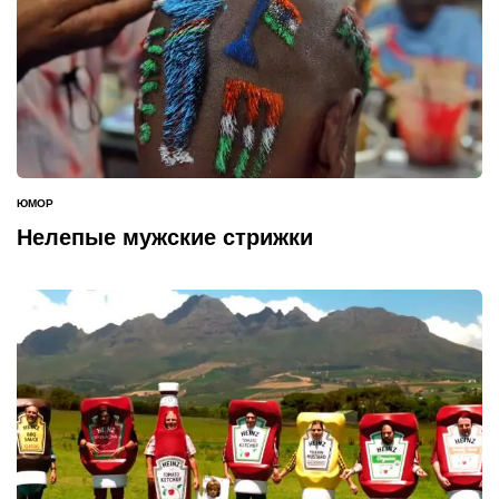
ЮМОР
ОПУБЛИКОВАНО
В
Нелепые мужские стрижки