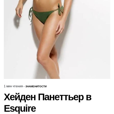
1 мин чтения
ЗНАМЕНИТОСТИ
Расчётное
ОПУБЛИКОВАНО
В
время
Хейден Панеттьер в
чтения
Esquire