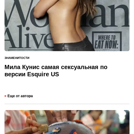
ЗНАМЕНИТОСТИ
ОПУБЛИКОВАНО
В
Мила Кунис самая сексуальная по
версии Esquire US
Еще от автора