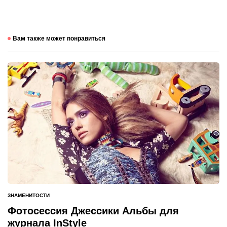
Вам также может понравиться
ЗНАМЕНИТОСТИ
ОПУБЛИКОВАНО
В
Фотосессия Джессики Альбы для
журнала InStyle