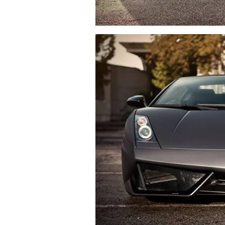
ia
ки