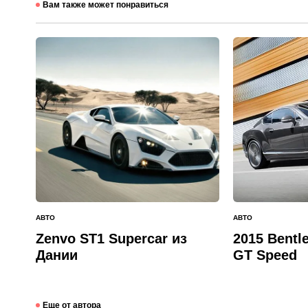
Вам также может понравиться
АВТО
АВТО
ОПУБЛИКОВАНО
ОПУБЛИКОВАНО
В
В
Zenvo ST1 Supercar из
2015 Bentle
Дании
GT Speed​​
Еще от автора