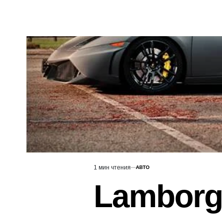
1 мин чтения
АВТО
Расчётное
ОПУБЛИКОВАНО
В
время
Lamborg
чтения