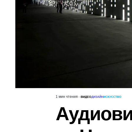
1 мин чтения
ВИДЕО
ДИЗАЙН
ИСКУССТВО
Расчётное
ОПУБЛИКОВАНО
В
время
Аудиови
чтения