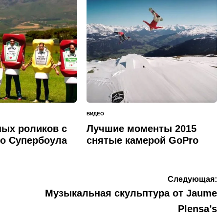
ВИДЕО
ОПУБЛИКОВАНО
В
ных роликов с
Лучшие моменты 2015
о Супербоула
снятые камерой GoPro
Следующая:
Музыкальная скульптура от Jaume
Plensa’s