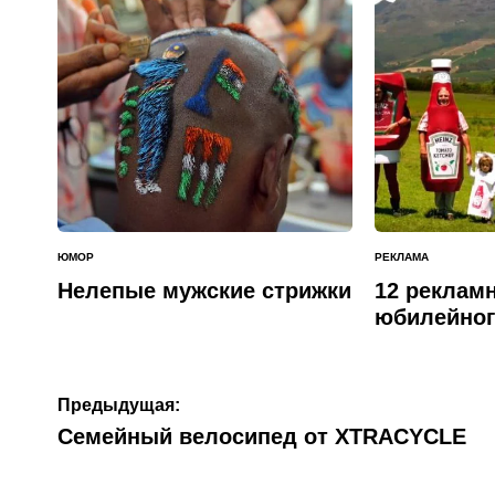
ЮМОР
РЕКЛАМА
ОПУБЛИКОВАНО
ОПУБЛИКОВАНО
В
В
Нелепые мужские стрижки
12 реклам
юбилейног
Навигация
Предыдущая:
по
Семейный велосипед от XTRACYCLE
записям