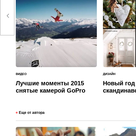
от
ВИДЕО
ДИЗАЙН
ОПУБЛИКОВАНО
ОПУБЛИКОВАНО
В
В
Лучшие моменты 2015
Новый год
снятые камерой GoPro
скандинав
Еще от автора