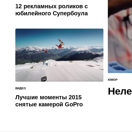
В
12 рекламных роликов с
юбилейного Супербоула
ЮМОР
ОПУБЛИКОВАН
В
Неле
ВИДЕО
ОПУБЛИКОВАНО
В
Лучшие моменты 2015
снятые камерой GoPro