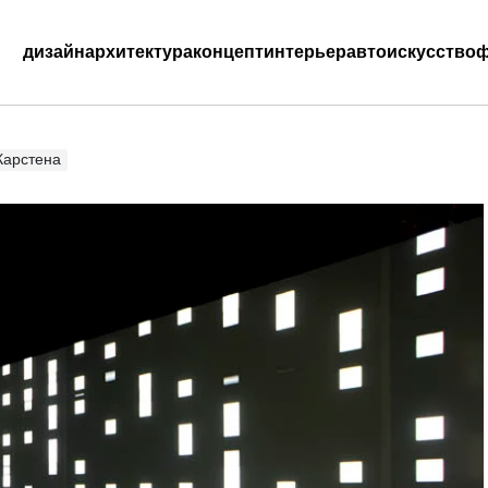
дизайн
архитектура
концепт
интерьер
авто
искусство
ф
Карстена