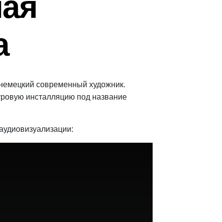
лая
а
) немецкий современный художник.
тровую инсталляцию под название
 аудиовизуализации: