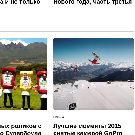
а и не только
Нового года, часть третья
ВИДЕО
ОПУБЛИКОВАНО
В
ных роликов с
Лучшие моменты 2015
о Супербоула
снятые камерой GoPro