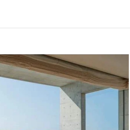
дизайн
архитектура
концепт
интерьер
авто
искусство
ф