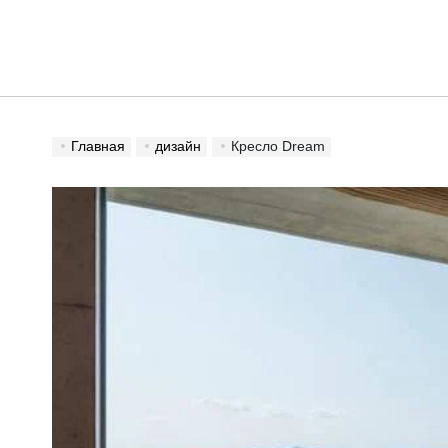
Перейти
liniyasvet
к
содержимому
для вдохновения
Главная
дизайн
Кресло Dream