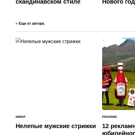
скандинавском стиле
Нового год
Еще от автора
ЮМОР
РЕКЛАМА
ОПУБЛИКОВАНО
ОПУБЛИКОВАНО
В
В
Нелепые мужские стрижки
12 реклам
юбилейног