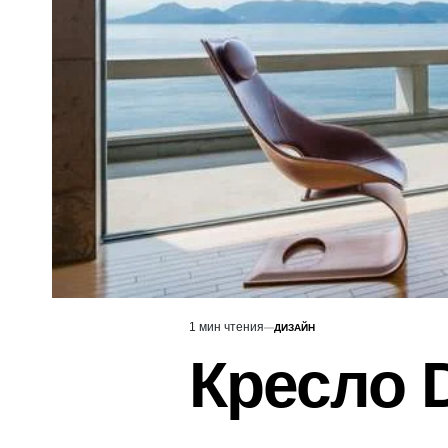
1 мин чтения
ДИЗАЙН
Расчётное
ОПУБЛИКОВАНО
В
время
Кресло 
чтения