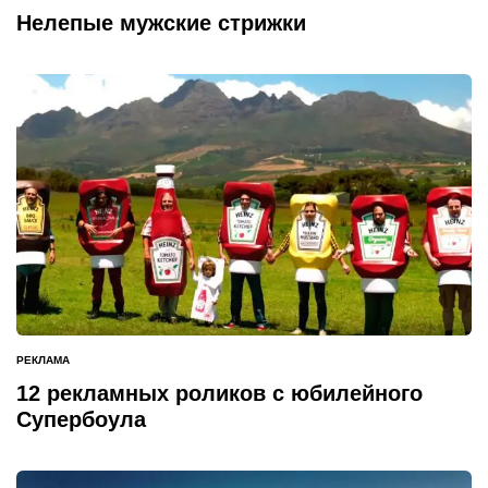
В
Нелепые мужские стрижки
РЕКЛАМА
ОПУБЛИКОВАНО
В
12 рекламных роликов с юбилейного
Супербоула