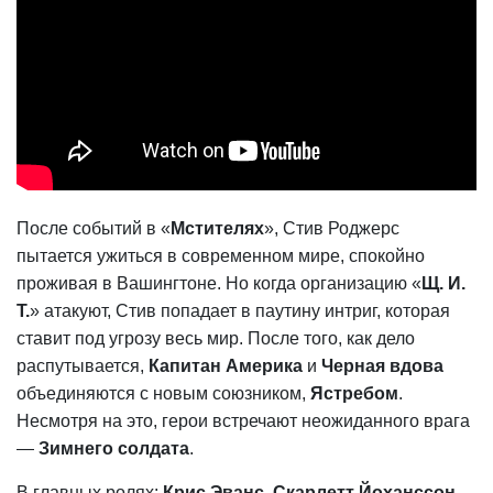
После событий в «
Мстителях
», Стив Роджерс
пытается ужиться в современном мире, спокойно
проживая в Вашингтоне. Но когда организацию «
Щ. И.
Т.
» атакуют, Стив попадает в паутину интриг, которая
ставит под угрозу весь мир. После того, как дело
распутывается,
Капитан Америка
и
Черная вдова
объединяются с новым союзником,
Ястребом
.
Несмотря на это, герои встречают неожиданного врага
—
Зимнего солдата
.
В главных ролях:
Крис Эванс
,
Скарлетт Йоханссон
,