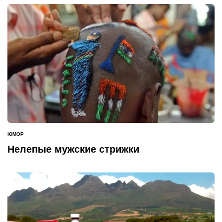
ЮМОР
ОПУБЛИКОВАНО
В
Нелепые мужские стрижки