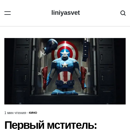
Перейти
к
liniyasvet
Пои
содержимому
1 мин чтения
КИНО
Расчётное
ОПУБЛИКОВАНО
В
время
Первый мститель:
чтения