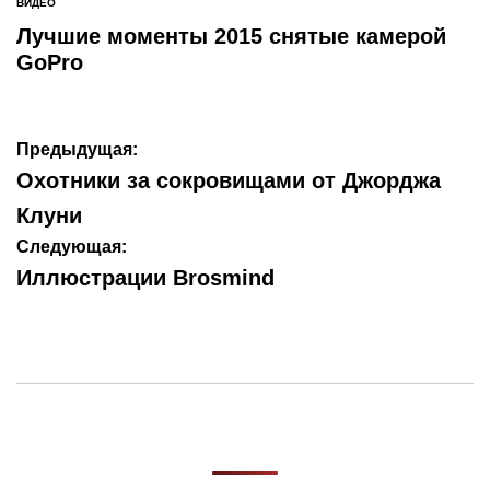
ВИДЕО
ОПУБЛИКОВАНО
В
Лучшие моменты 2015 снятые камерой
GoPro
Навигация
Предыдущая:
по
Охотники за сокровищами от Джорджа
записям
Клуни
Следующая:
Иллюстрации Brosmind