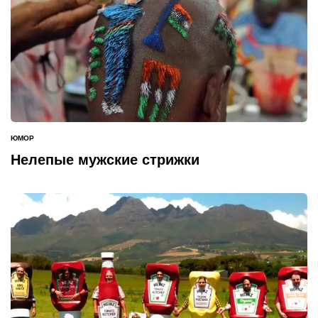
ЮМОР
ОПУБЛИКОВАНО
В
Нелепые мужские стрижки