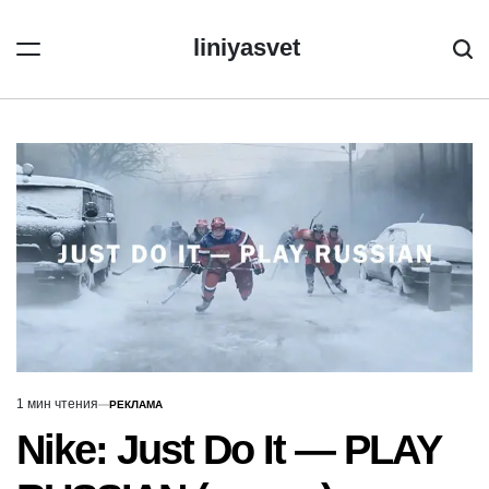
Перейти
к
liniyasvet
Пои
содержимому
1 мин чтения
РЕКЛАМА
Расчётное
ОПУБЛИКОВАНО
В
время
Nike: Just Do It — PLAY
чтения