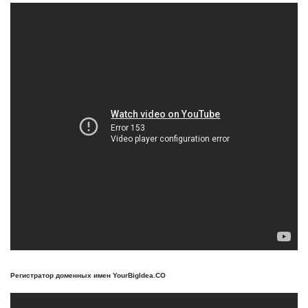
Регистратор доменных имен YourBigIdea.CO