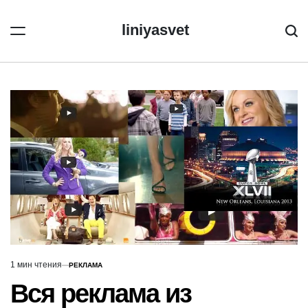
Перейти
к
liniyasvet
Пои
содержимому
1 мин чтения
РЕКЛАМА
Расчётное
ОПУБЛИКОВАНО
В
время
Вся реклама из
чтения