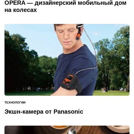
В
OPERA — дизайнерский мобильный дом
на колесах
ТЕХНОЛОГИИ
ОПУБЛИКОВАНО
В
Экшн-камера от Panasonic