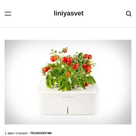
Перейти
к
liniyasvet
Пои
содержимому
1 мин чтения
ТЕХНОЛОГИИ
Расчётное
ОПУБЛИКОВАНО