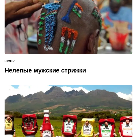
ЮМОР
ОПУБЛИКОВАНО
В
Нелепые мужские стрижки