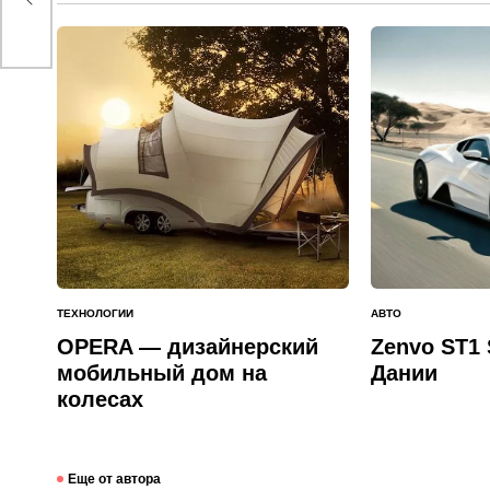
ТЕХНОЛОГИИ
АВТО
ОПУБЛИКОВАНО
ОПУБЛИКОВАНО
В
В
OPERA — дизайнерский
Zenvo ST1 
мобильный дом на
Дании
колесах
Еще от автора