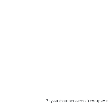
Где бы 
запарко
поможет
ParkMe
бесплатное приложение ко
дешевые парковки по близости.
Разработчики ParkMe из Санта-Мо
парковку менее хлопотной. По зав
полная база парковок во всем мир
500 городов в 19 странах и трех к
Звучит фантастически ) смотрим в