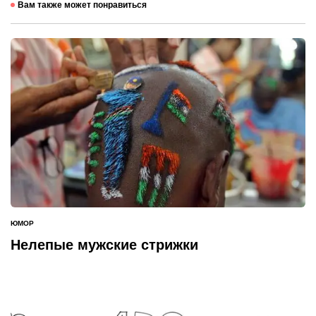
Вам также может понравиться
ЮМОР
ОПУБЛИКОВАНО
В
Нелепые мужские стрижки