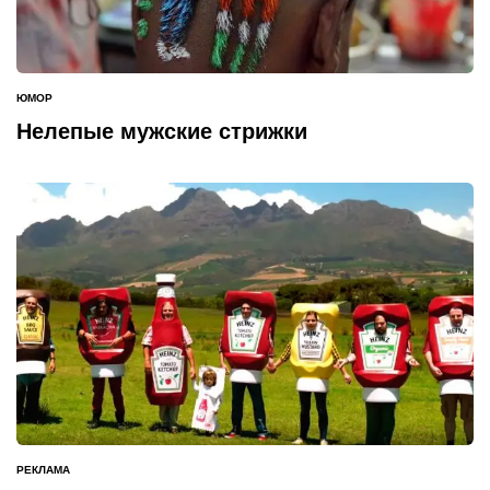
ЮМОР
ОПУБЛИКОВАНО
В
Нелепые мужские стрижки
РЕКЛАМА
ОПУБЛИКОВАНО