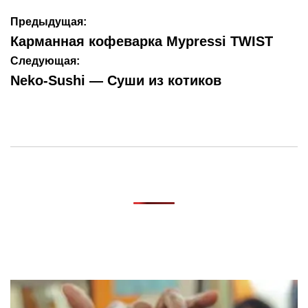
Навигация
Предыдущая:
по
Карманная кофеварка Mypressi TWIST
записям
Следующая:
Neko-Sushi — Суши из котиков