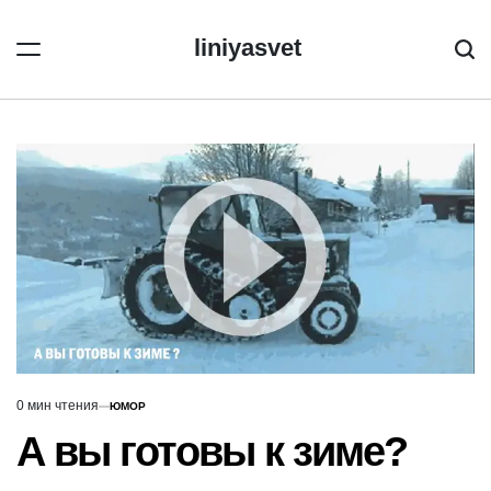
Перейти
к
liniyasvet
Пои
содержимому
0 мин чтения
ЮМОР
Расчётное
ОПУБЛИКОВАНО
В
время
А вы готовы к зиме?
чтения